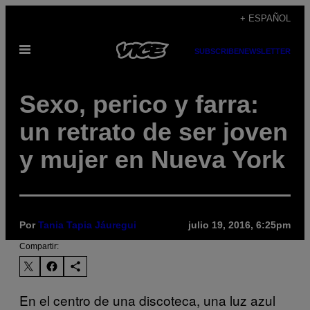
Saltar
+ ESPAÑOL
al
Abrir
contenido
SUBSCRIBE
NEWSLETTER
Menú
Sexo, perico y farra:
un retrato de ser joven
y mujer en Nueva York
Por
Tania Tapia Jáuregui
julio 19, 2016, 6:25pm
Compartir:
En el centro de una discoteca, una luz azul