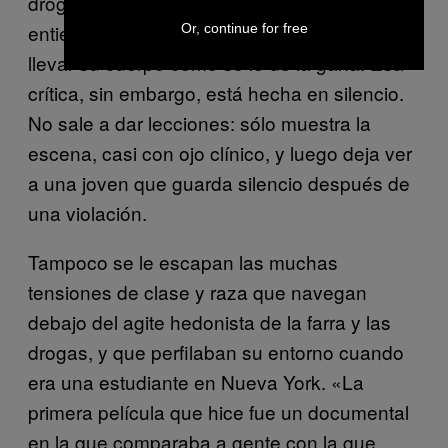
drogarse, sale cuando la sociedad no
entiende que una mujer joven puede usar y
Or, continue for free
llevar su cuerpo como se le dé la gana. Esa
crítica, sin embargo, está hecha en silencio.
No sale a dar lecciones: sólo muestra la
escena, casi con ojo clínico, y luego deja ver
a una joven que guarda silencio después de
una violación.
Tampoco se le escapan las muchas
tensiones de clase y raza que navegan
debajo del agite hedonista de la farra y las
drogas, y que perfilaban su entorno cuando
era una estudiante en Nueva York. «La
primera película que hice fue un documental
en la que comparaba a gente con la que