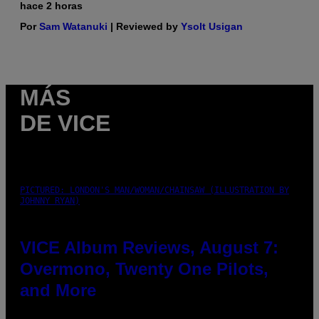
hace 2 horas
Por
Sam Watanuki
| Reviewed by
Ysolt Usigan
MÁS
DE VICE
PICTURED: LONDON'S MAN/WOMAN/CHAINSAW (ILLUSTRATION BY
JOHNNY RYAN)
VICE Album Reviews, August 7:
Overmono, Twenty One Pilots,
and More