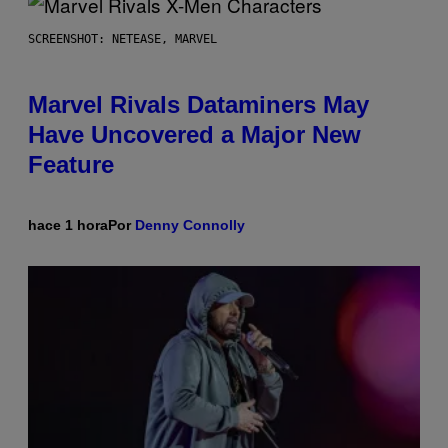
SCREENSHOT: NETEASE, MARVEL
Marvel Rivals Dataminers May
Have Uncovered a Major New
Feature
hace 1 hora
Por
Denny Connolly