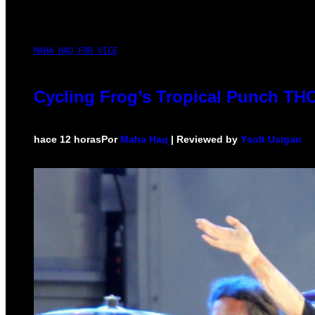
MAHA HAQ FOR VICE
Cycling Frog’s Tropical Punch THC 
hace 12 horas
Por
Maha Haq
| Reviewed by
Ysolt Usigan