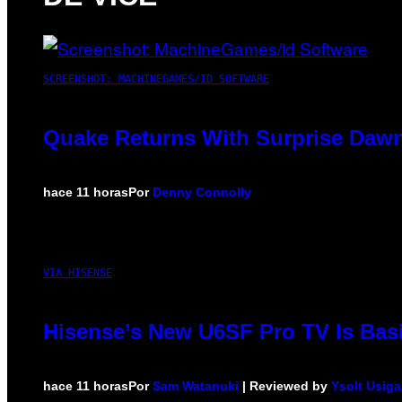
SCREENSHOT: MACHINEGAMES/ID SOFTWARE
Quake Returns With Surprise Dawn
hace 11 horas
Por
Denny Connolly
VIA HISENSE
Hisense’s New U6SF Pro TV Is Basi
hace 11 horas
Por
Sam Watanuki
| Reviewed by
Ysolt Usig