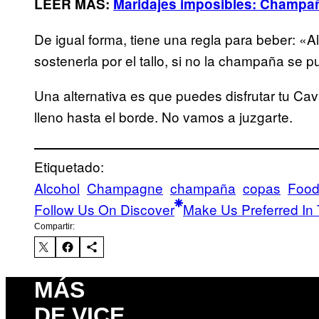
LEER MÁS:
Maridajes imposibles: Champa
De igual forma, tiene una regla para beber: «Al 
sostenerla por el tallo, si no la champaña se 
Una alternativa es que puedes disfrutar tu Ca
lleno hasta el borde. No vamos a juzgarte.
Etiquetado:
Alcohol
Champagne
champaña
copas
Foo
Follow Us On Discover
Make Us Preferred In 
Compartir:
MÁS
DE VICE