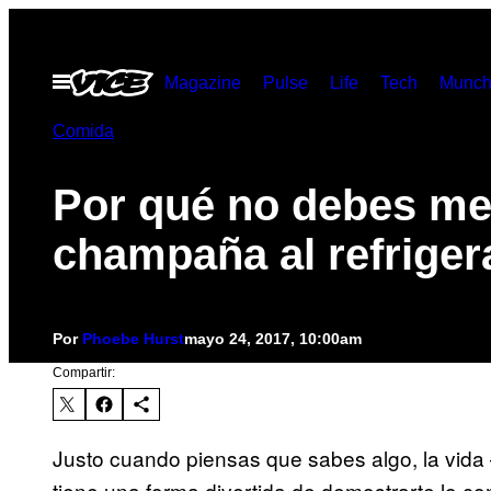
Saltar
al
Abrir
Magazine
Pulse
Life
Tech
Munch
contenido
Menú
Comida
Por qué no debes met
champaña al refriger
Por
Phoebe Hurst
mayo 24, 2017, 10:00am
Compartir:
Justo cuando piensas que sabes algo, la vida 
tiene una forma divertida de demostrarte lo 