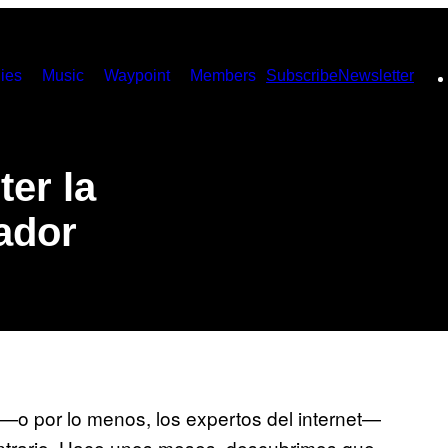
ies
Music
Waypoint
Members
Subscribe
Newsletter
er la
ador
—o por lo menos, los expertos del internet—
contrario. Hace unos meses, descubrimos que