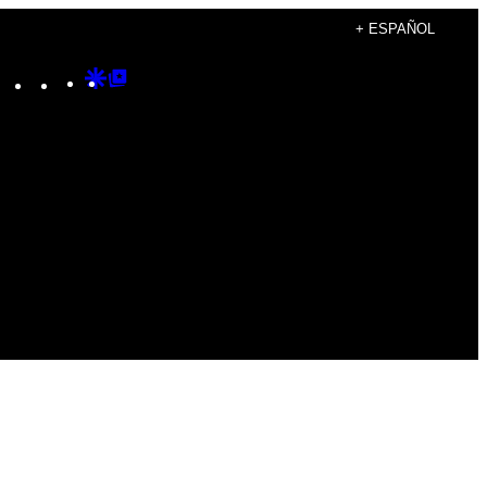
+ ESPAÑOL
Instagram
TikTok
YouTube
Google
Google
Discover
Top
Posts