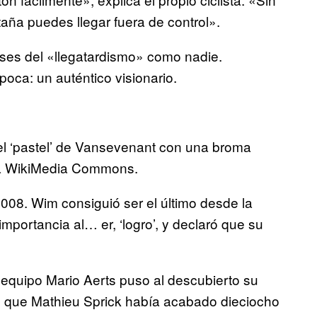
aña puedes llegar fuera de control».
bases del «llegatardismo» como nadie.
oca: un auténtico visionario.
 el ‘pastel’ de Vansevenant con una broma
ía WikiMedia Commons.
de 2008. Wim consiguió ser el último desde la
mportancia al… er, ‘logro’, y declaró que su
quipo Mario Aerts puso al descubierto su
e que Mathieu Sprick había acabado dieciocho