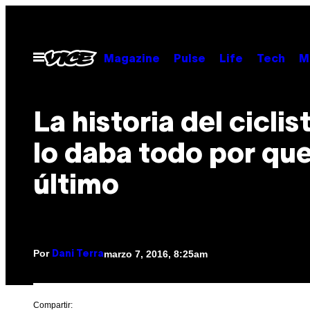
Saltar
al
contenido
Abrir
Magazine
Pulse
Life
Tech
M
Menú
La historia del ciclis
lo daba todo por qu
último
Por
marzo 7, 2016, 8:25am
Dani Terra
Compartir: