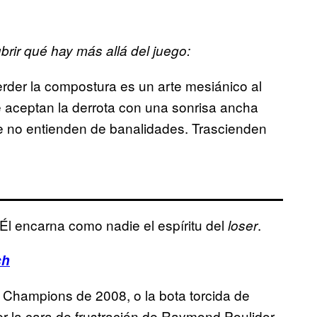
ir qué hay más allá del juego:
erder la compostura es un arte mesiánico al
 aceptan la derrota con una sonrisa ancha
ue no entienden de banalidades. Trascienden
 Él encarna como nadie el espíritu del
.
loser
ch
la Champions de 2008, o la bota torcida de
er la cara de frustración de Raymond Poulidor