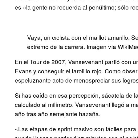
es «la gente no recuerda al penúltimo; sólo rec
Vaya, un ciclista con el maillot amarillo.
extremo de la carrera. Imagen vía Wiki
En el Tour de 2007, Vansevenant partió con u
Evans y conseguir el farolillo rojo. Como obs
espeluznante acto de menospreciar sus logros
Si has caído en esa percepción, sácatela de l
calculado al milímetro. Vansevenant llegó a m
año tras año semejante hazaña.
«Las etapas de sprint masivo son fáciles para m
puedo llegar a perder diez minutos con el pelotó