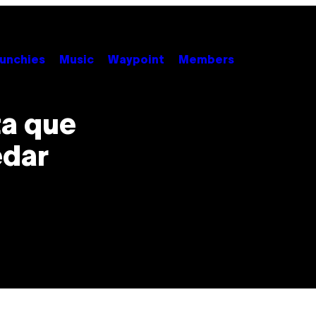
unchies
Music
Waypoint
Members
ta que
edar