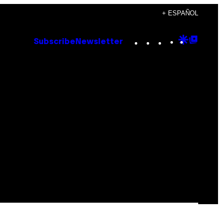
+ ESPAÑOL
Instagram
TikTok
YouTube
Google
Goog
Subscribe
Newsletter
Discove
Top
Posts