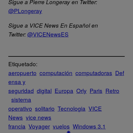
Sigue a Pierre Longeray en Twitter:
@PLongeray
Sigue a VICE News En Español en
@VICENewsES
Twitter:
Etiquetado:
aeropuerto
computación
computadoras
Def
ensa y
seguridad
digital
Europa
Orly
Paris
Retro
sistema
operativo
solitario
Tecnologia
VICE
News
vice news
francia
Voyager
vuelos
Windows 3.1