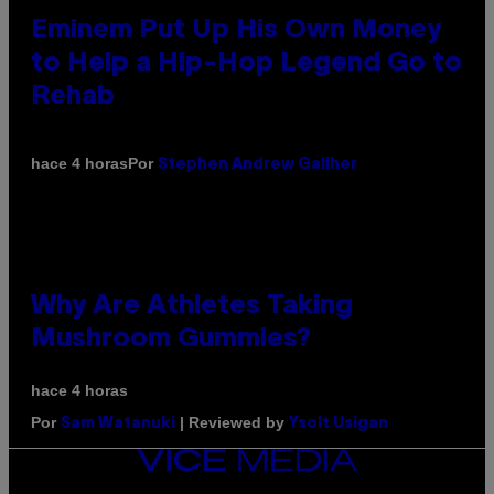
Eminem Put Up His Own Money
to Help a Hip-Hop Legend Go to
Rehab
Por
hace 4 horas
Stephen Andrew Galiher
Why Are Athletes Taking
Mushroom Gummies?
hace 4 horas
Por
| Reviewed by
Sam Watanuki
Ysolt Usigan
VICE
MEDIA