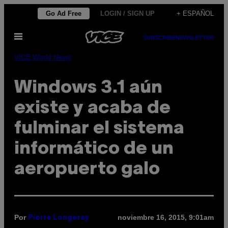
Saltar
Go Ad Free
LOGIN / SIGN UP
+ ESPAÑOL
al
Abrir
contenido
SUBSCRIBE
NEWSLETTER
Menú
VICE World News
Windows 3.1 aún
existe y acaba de
fulminar el sistema
informático de un
aeropuerto galo
Por
noviembre 16, 2015, 9:01am
Pierre Longeray