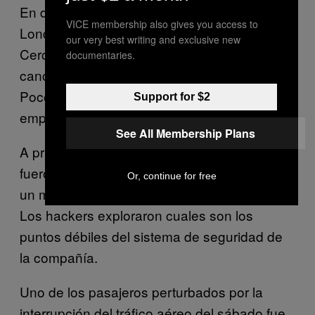
En diciembre de 2014, el espacio aéreo de
VICE membership also gives you access to
Londres fue cerrado durante 36 minutos.
our very best writing and exclusive new
Cerca de cincuenta vuelos fueron
documentaries.
cancelados después de un fallo informático.
Poco después se supo que el software
Support for $2
empleado tenía medio siglo de antigüedad.
See All Membership Plans
A principios de este años dos hackers
fueron
premiados
con una recompensa de
Or, continue for free
un millón de millas aéreas por United Airlines.
Los hackers exploraron cuales son los
puntos débiles del sistema de seguridad de
la compañía.
Uno de los pasajeros perturbados por la
interrupción del tráfico aéreo del sábado fue