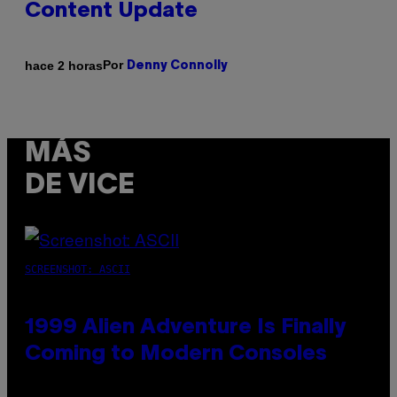
Content Update
Por
hace 2 horas
Denny Connolly
MÁS
DE VICE
SCREENSHOT: ASCII
1999 Alien Adventure Is Finally
Coming to Modern Consoles