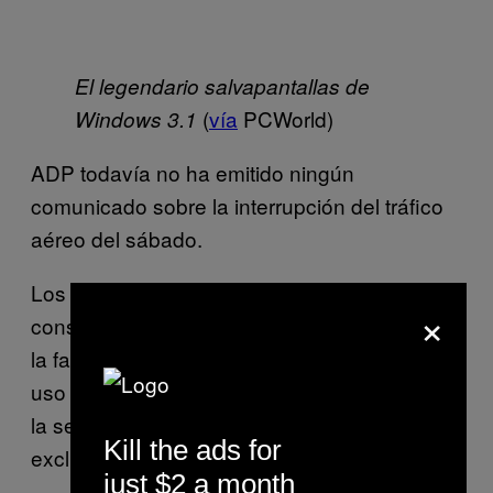
El legendario salvapantallas de
(
vía
PCWorld)
Windows 3.1
ADP todavía no ha emitido ningún
comunicado sobre la interrupción del tráfico
aéreo del sábado.
Los problemas experimentados en Orly no
×
constituyen el primer incidente que subraya
la falta de recursos de los aeropuertos. El
uso de sistemas desfasados para garantizar
la seguridad en el cielo no es un problema
Kill the ads for
exclusivo de Francia.
just $2 a month