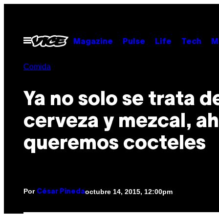
Saltar
al
contenido
Abrir
Magazine
Pulse
Life
Tech
M
Menú
Comida
Ya no solo se trata d
cerveza y mezcal, a
queremos cocteles
Por
octubre 14, 2015, 12:00pm
César Pineda