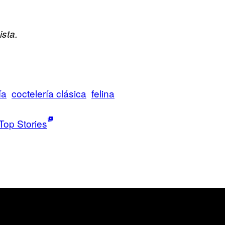
sta.
ía
coctelería clásica
felina
Top Stories