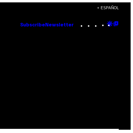
+ ESPAÑOL
Instagram
TikTok
YouTube
Google
Goog
Subscribe
Newsletter
Discove
Top
Posts