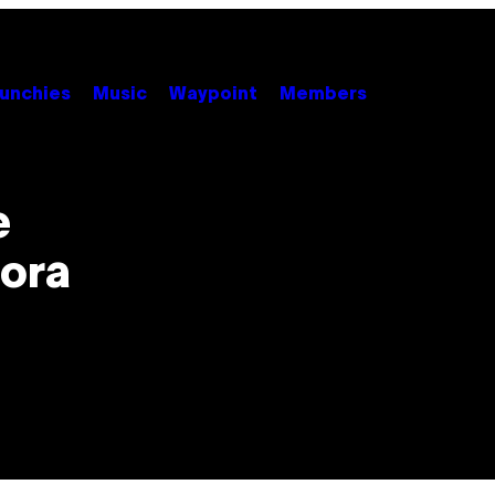
unchies
Music
Waypoint
Members
e
hora