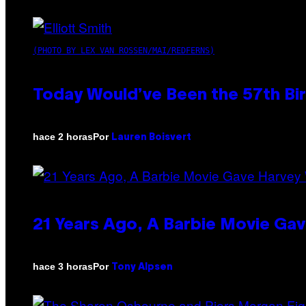
(PHOTO BY LEX VAN ROSSEN/MAI/REDFERNS)
Today Would’ve Been the 57th Bir
Por
hace 2 horas
Lauren Boisvert
21 Years Ago, A Barbie Movie G
Por
hace 3 horas
Tony Alpsen