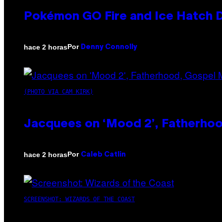
Pokémon GO Fire and Ice Hatch D
Por
hace 2 horas
Denny Connolly
(PHOTO VIA CAM KIRK)
Jacquees on ‘Mood 2’, Fatherhood
Por
hace 2 horas
Caleb Catlin
SCREENSHOT: WIZARDS OF THE COAST