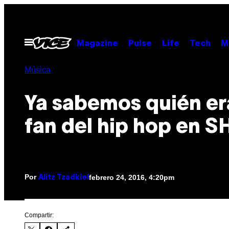
Saltar
al
contenido
Abrir
Magazine
Pulse
Life
Tech
M
Menú
Música
Ya sabemos quién er
fan del hip hop en 
Por
febrero 24, 2016, 4:20pm
Alitz Tzadkiel
Compartir: