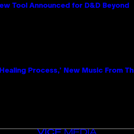
New Tool Announced for D&D Beyond
e Healing Process,’ New Music From T
VICE