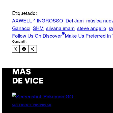
Etiquetado:
AXWELL ^ INGROSSO
Def Jam
música nue
Ganacci
SHM
silvana imam
steve angello
s
Follow Us On Discover
Make Us Preferred In 
Compartir:
MÁS
DE VICE
SCREENSHOT: POKEMON GO