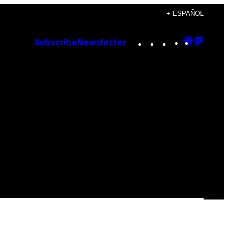
+ ESPAÑOL
Instagram
TikTok
YouTube
Google
Goog
Subscribe
Newsletter
Discove
Top
Posts