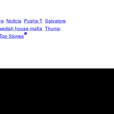
va
Noticia
Pusha T
Salvatore
wedish house mafia
Thump
Top Stories