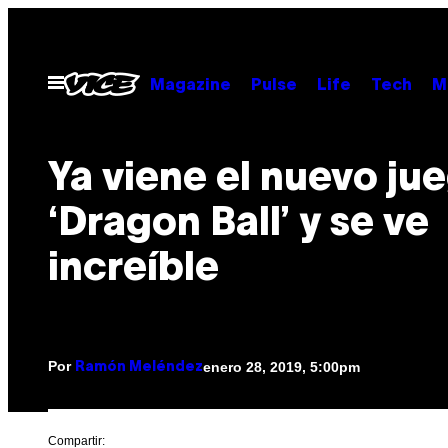
Saltar
al
contenido
Abrir
Magazine
Pulse
Life
Tech
M
Menú
Ya viene el nuevo ju
‘Dragon Ball’ y se ve
increíble
Por
enero 28, 2019, 5:00pm
Ramón Meléndez
Compartir: