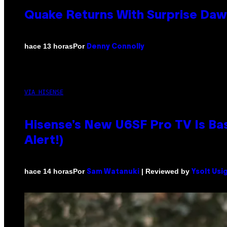
Quake Returns With Surprise Da
Por
hace 13 horas
Denny Connolly
VIA HISENSE
Hisense’s New U6SF Pro TV Is Bas
Alert!)
Por
| Reviewed by
hace 14 horas
Sam Watanuki
Ysolt Usi