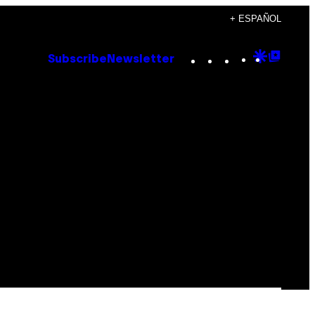
+ ESPAÑOL
Instagram
TikTok
YouTube
Google
Goog
Subscribe
Newsletter
Discove
Top
Posts