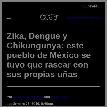
Saltar
+ ESPAÑOL
al
Abrir
contenido
SUBSCRIBE
NEWSLETTER
Menú
Zika, Dengue y
Chikungunya: este
pueblo de México se
tuvo que rascar con
sus propias uñas
Por
Rogelio Velázquez
and
Roger Vela
septiembre 28, 2016, 9:40am