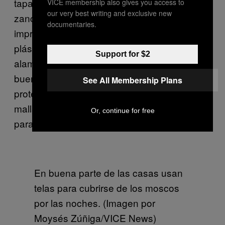
tapados para evitar que aniden las larvas del
VICE membership also gives you access to
our very best writing and exclusive new
zancudo, y a los que no tienen tapa se les
documentaries.
improvisa una hecha con una bolsa de
plástico sujeta con lazos y reforzada con
Support for $2
alambres. Por la noches, antes de dormir,
buena parte de las familias del pueblo se
See All Membership Plans
protegen con «pabellones», una especie de
malla sostenida del techo que cae y se estira
Or, continue for free
para cubrir las cuatro esquinas de su cama.
En buena parte de las casas usan
telas para cubrirse de los moscos
por las noches. (Imagen por
Moysés Zúñiga/VICE News)