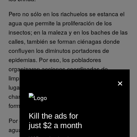
Pero no sólo en los riachuelos se estanca el
agua que permite la proliferación de los
insectos; en la maleza y en los baches de las
calles, también se forman ciénagas donde
confluyen los diminutos portadores de
epidemias. Por eso, los pobladores
organizaron acciones coordinadas de
×
limpieza: desterraban la maleza de los
lugares cercanos a sus casas y limpiaban los
charcos, pero cada vez que llovía se
formaban nuevos.
Kill the ads for
Por otro lado, no se ve ningún contenedor de
just $2 a month
agua descubierto, todos parecen estar