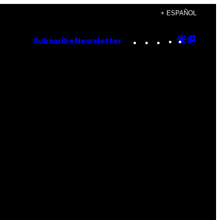
+ ESPAÑOL
Instagram
TikTok
YouTube
Google
Goog
Subscribe
Newsletter
Discove
Top
Posts