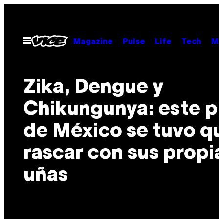
Saltar
al
contenido
Abrir
Magazine
Pulse
Life
Tech
M
Menú
Zika, Dengue y
Chikungunya: este 
de México se tuvo q
rascar con sus propi
uñas