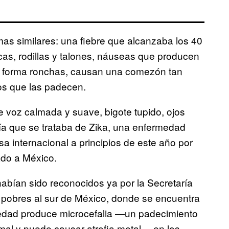
as similares: una fiebre que alcanzaba los 40
as, rodillas y talones, náuseas que producen
en forma ronchas, causan una comezón tan
los que las padecen.
voz calmada y suave, bigote tupido, ojos
bía que se trataba de Zika, una enfermedad
sa internacional a principios de este año por
ado a México.
abían sido reconocidos ya por la Secretaría
 pobres al sur de México, donde se encuentra
edad produce microcefalia —un padecimiento
mal y puede causar atrofia metal— en los