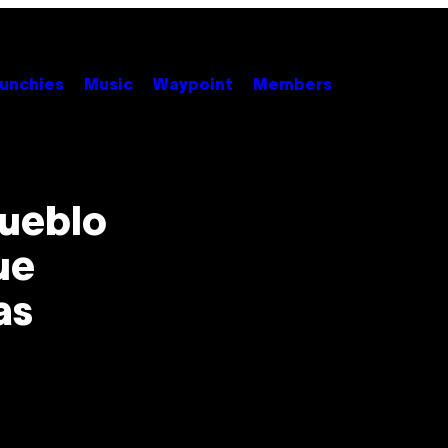
unchies
Music
Waypoint
Members
pueblo
ue
as