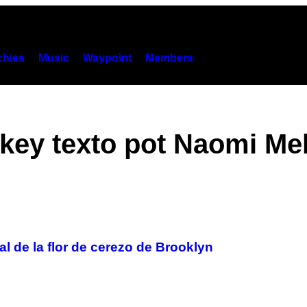
hies
Music
Waypoint
Members
key texto pot Naomi Mel
al de la flor de cerezo de Brooklyn