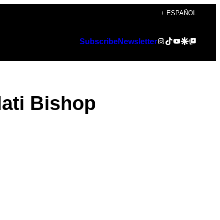
+ ESPAÑOL
Instagram
TikTok
YouTube
Google Discover
Google Top Posts
Subscribe
Newsletter
ati Bishop