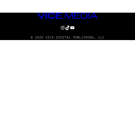
VICE
MEDIA
INSTAGRAM
TIKTOK
YOUTUBE
© 2026 VICE DIGITAL PUBLISHING, LLC