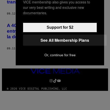
transmitió la despedida de Allende
VICE membership also gives you access to
THIS
our very best writing and exclusive new
AUTHOR
documentaries.
09.12.13
POR
ALEJANDRA RODRÍGUEZ MATAMOROS
A 40 años del golpe de estado en Chile,
Support for $2
entrevistamos al periodista que transmitió
la despedida de Allende
See All Membership Plans
09.11.13
POR
ALEJANDRA RODRÍGUEZ MATAMOROS
Or, continue for free
VICE
MEDIA
INSTAGRAM
TIKTOK
YOUTUBE
© 2026 VICE DIGITAL PUBLISHING, LLC