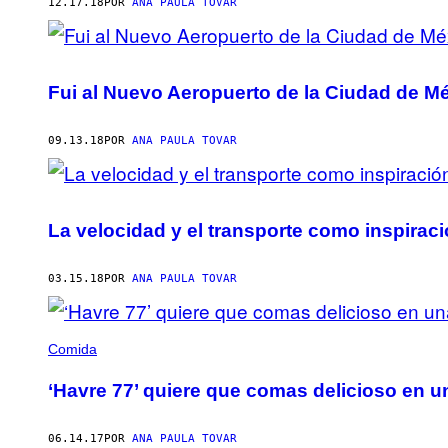
AUTHOR
12.17.18
POR
ANA PAULA TOVAR
Fui al Nuevo Aeropuerto de la Ciudad de M
09.13.18
POR
ANA PAULA TOVAR
La velocidad y el transporte como inspiració
03.15.18
POR
ANA PAULA TOVAR
Comida
‘Havre 77’ quiere que comas delicioso en u
06.14.17
POR
ANA PAULA TOVAR