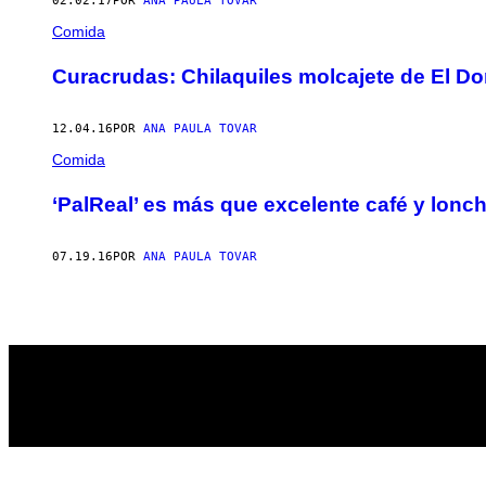
02.02.17
POR
ANA PAULA TOVAR
Comida
Curacrudas: Chilaquiles molcajete de El D
12.04.16
POR
ANA PAULA TOVAR
Comida
‘PalReal’ es más que excelente café y lonc
07.19.16
POR
ANA PAULA TOVAR