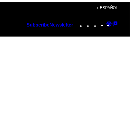
+ ESPAÑOL
Instagram
TikTok
YouTube
Google
Googl
Subscribe
Newsletter
Discover
Top
Posts