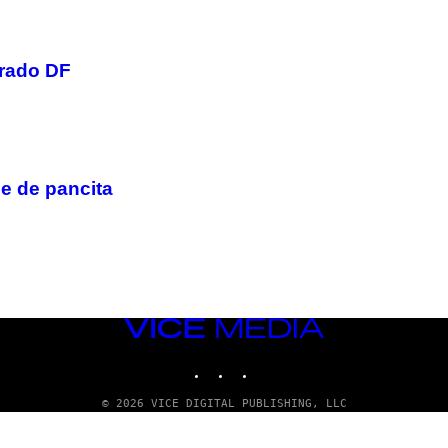
orado DF
he de pancita
VICE
MEDIA
INSTAGRAM
TIKTOK
YOUTUBE
© 2026 VICE DIGITAL PUBLISHING, LLC