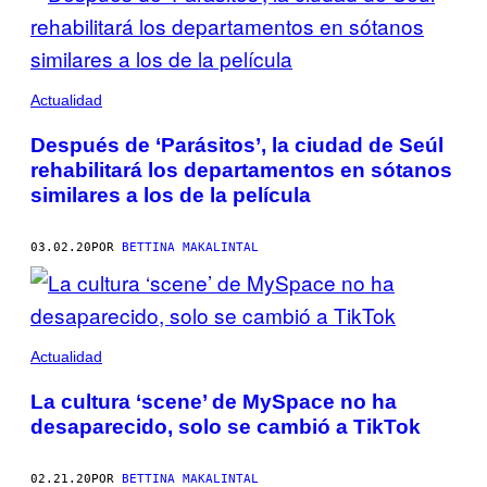
Actualidad
Después de ‘Parásitos’, la ciudad de Seúl
rehabilitará los departamentos en sótanos
similares a los de la película
03.02.20
POR
BETTINA MAKALINTAL
Actualidad
La cultura ‘scene’ de MySpace no ha
desaparecido, solo se cambió a TikTok
02.21.20
POR
BETTINA MAKALINTAL