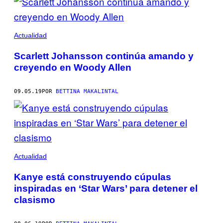
Actualidad
Scarlett Johansson continúa amando y
creyendo en Woody Allen
09.05.19
POR
BETTINA MAKALINTAL
Actualidad
Kanye está construyendo cúpulas
inspiradas en ‘Star Wars’ para detener el
clasismo