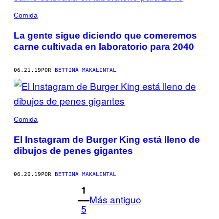
Comida
La gente sigue diciendo que comeremos
carne cultivada en laboratorio para 2040
06.21.19
POR
BETTINA MAKALINTAL
Comida
El Instagram de Burger King está lleno de
dibujos de penes gigantes
06.20.19
POR
BETTINA MAKALINTAL
1
Más antiguo
5