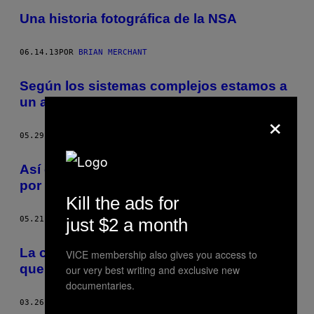
Una historia fotográfica de la NSA
06.14.13
POR
BRIAN MERCHANT
Según los sistemas complejos estamos a
un año de los amotinamientos globales
×
05.29.13
POR
BRIAN MERCHANT
Así es la vida en un mundo con 400 partes
por millón de bióxido de carbono
Kill the ads for
just $2 a month
05.21.13
POR
BRIAN MERCHANT
La ciencia ficción es la única razón por la
VICE membership also gives you access to
que todavía nos importa Daft Punk
our very best writing and exclusive new
documentaries.
03.26.13
POR
BRIAN MERCHANT