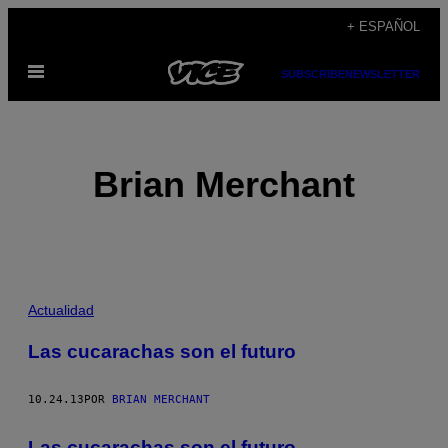
Saltar
+ ESPAÑOL
al
Abrir
contenido
SUBSCRIBE
NEWSLETTER
Menú
Brian Merchant
POSTS
Actualidad
BY
Las cucarachas son el futuro
THIS
10.24.13
POR
BRIAN MERCHANT
AUTHOR
Las cucarachas son el futuro