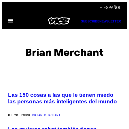
Saltar
+ ESPAÑOL
al
Abrir
contenido
SUBSCRIBE
NEWSLETTER
Menú
Brian Merchant
POSTS
Las 150 cosas a las que le tienen miedo
BY
las personas más inteligentes del mundo
THIS
01.20.13
POR
BRIAN MERCHANT
AUTHOR