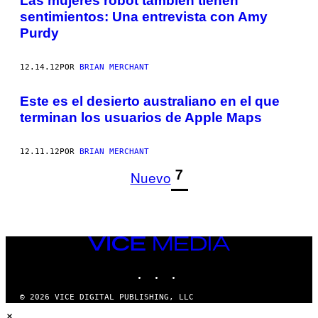
Las mujeres robot también tienen
sentimientos: Una entrevista con Amy
Purdy
12.14.12
POR
BRIAN MERCHANT
Este es el desierto australiano en el que
terminan los usuarios de Apple Maps
12.11.12
POR
BRIAN MERCHANT
1
7
Nuevo
VICE
MEDIA
INSTAGRAM
TIKTOK
YOUTUBE
© 2026 VICE DIGITAL PUBLISHING, LLC
×