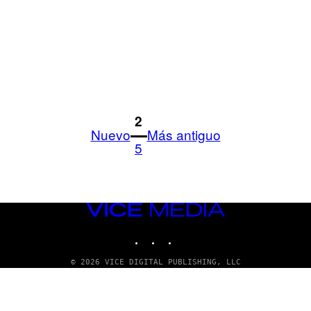
1
2
Nuevo
Más antiguo
5
VICE
MEDIA
INSTAGRAM
TIKTOK
YOUTUBE
© 2026 VICE DIGITAL PUBLISHING, LLC