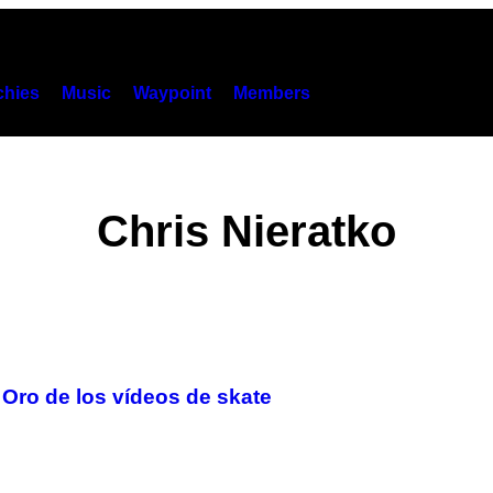
hies
Music
Waypoint
Members
Chris Nieratko
 Oro de los vídeos de skate