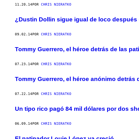
11.20.14
POR
CHRIS NIERATKO
¿Dustin Dollin sigue igual de loco después
09.02.14
POR
CHRIS NIERATKO
Tommy Guerrero, el héroe detrás de las pa
07.23.14
POR
CHRIS NIERATKO
Tommy Guerrero, el héroe anónimo detrás d
07.22.14
POR
CHRIS NIERATKO
Un tipo rico pagó 84 mil dólares por dos 
06.09.14
POR
CHRIS NIERATKO
El patinador Louie López ya creció