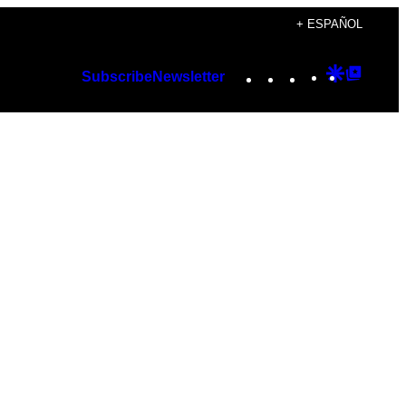
+ ESPAÑOL
Instagram
TikTok
YouTube
Google
Googl
Subscribe
Newsletter
Discover
Top
Posts