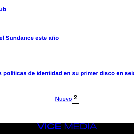
lub
 el Sundance este año
 políticas de identidad en su primer disco en se
1
2
Nuevo
VICE
MEDIA