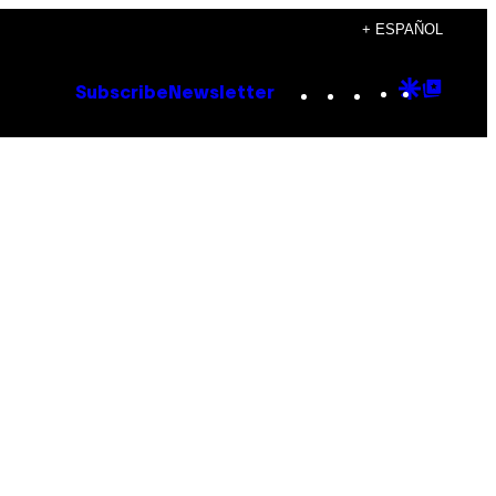
+ ESPAÑOL
Instagram
TikTok
YouTube
Google
Goog
Subscribe
Newsletter
Discove
Top
Posts