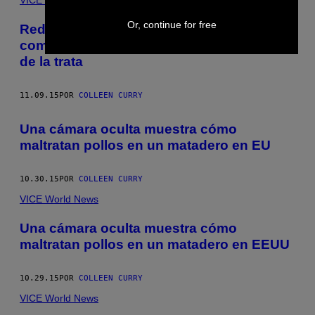
Or, continue for free
Redada en un salón de masajes: así es
como Houston se convirtió en epicentro
de la trata
11.09.15
POR
COLLEEN CURRY
Una cámara oculta muestra cómo
maltratan pollos en un matadero en EU
10.30.15
POR
COLLEEN CURRY
VICE World News
Una cámara oculta muestra cómo
maltratan pollos en un matadero en EEUU
10.29.15
POR
COLLEEN CURRY
VICE World News