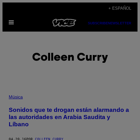
Saltar
+ ESPAÑOL
al
Abrir
contenido
SUBSCRIBE
NEWSLETTER
Menú
Colleen Curry
POSTS
Música
BY
Sonidos que te drogan están alarmando a
las autoridades en Arabia Saudita y
THIS
Líbano
AUTHOR
04.20.16
POR
COLLEEN CURRY