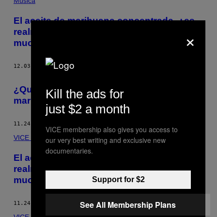
Música
El aceite de marihuana concentrada, ¿es
×
realmente peligroso o simplemente coloca
mucho?
12.03.15
POR
COLLEEN CURRY
¿Qué tan peligroso es el aceite de
Kill the ads for
mariguana?
just $2 a month
11.24.15
POR
COLLEEN CURRY
VICE membership also gives you access to
VICE World News
our very best writing and exclusive new
documentaries.
El aceite de marihuana concentrada, ¿es
realmente peligroso o simplemente coloca
mucho?
Support for $2
See All Membership Plans
11.24.15
POR
COLLEEN CURRY
VICE World News