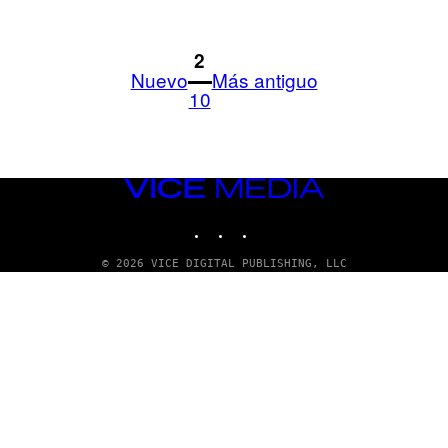
1
2
Nuevo
Más antiguo
10
VICE
MEDIA
INSTAGRAM
TIKTOK
YOUTUBE
© 2026 VICE DIGITAL PUBLISHING, LLC