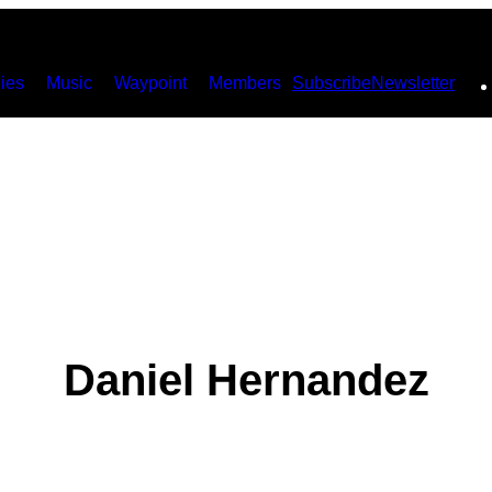
ies
Music
Waypoint
Members
Subscribe
Newsletter
Daniel Hernandez