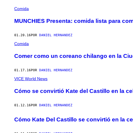
POSTS
Comida
BY
MUNCHIES Presenta: comida lista para co
THIS
01.20.16
POR
DANIEL HERNANDEZ
AUTHOR
Comida
Comer como un coreano chilango en la Ci
01.17.16
POR
DANIEL HERNANDEZ
VICE World News
Cómo se convirtió Kate del Castillo en la c
01.12.16
POR
DANIEL HERNANDEZ
Cómo Kate Del Castillo se convirtió en la 