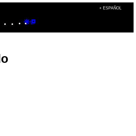
+ ESPAÑOL
Instagram
TikTok
YouTube
Google
Google
Discover
Top
Posts
do