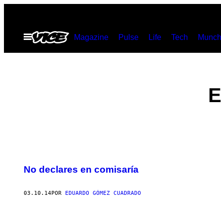
Saltar
al
Abrir
Magazine
Pulse
Life
Tech
Munch
contenido
Menú
E
POSTS
No declares en comisaría
BY
THIS
03.10.14
POR
EDUARDO GÓMEZ CUADRADO
AUTHOR