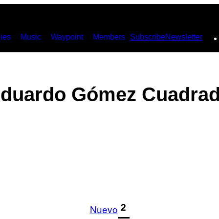
ies
Music
Waypoint
Members
Subscribe
Newsletter
duardo Gómez Cuadra
1
2
Nuevo