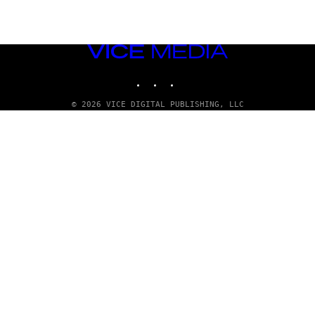
VICE
MEDIA
INSTAGRAM
TIKTOK
YOUTUBE
© 2026 VICE DIGITAL PUBLISHING, LLC