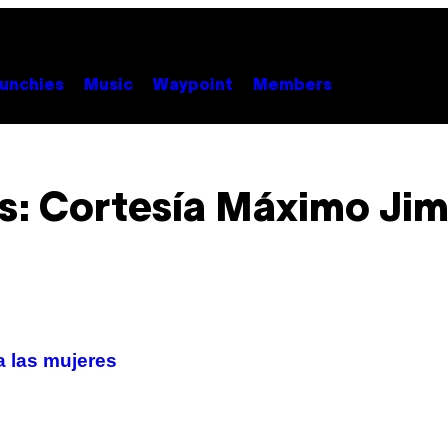
unchies
Music
Waypoint
Members
s: Cortesía Máximo Ji
a las mujeres