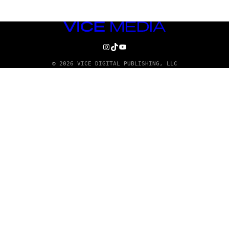
VICE
MEDIA
INSTAGRAM
TIKTOK
YOUTUBE
© 2026 VICE DIGITAL PUBLISHING, LLC