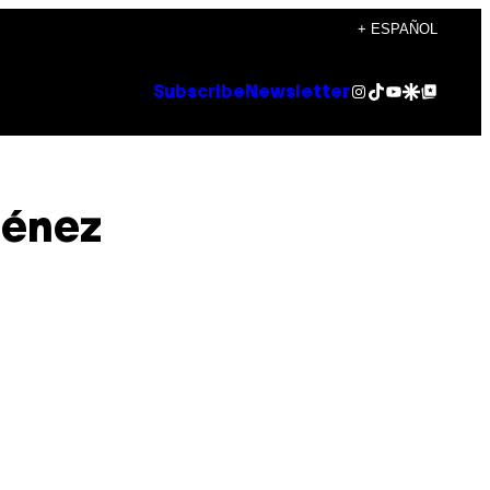
+ ESPAÑOL
Instagram
TikTok
YouTube
Google Discover
Google Top Posts
Subscribe
Newsletter
ménez