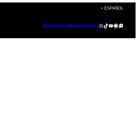
+ ESPAÑOL
Instagram
TikTok
YouTube
Google Discover
Google Top Posts
Subscribe
Newsletter