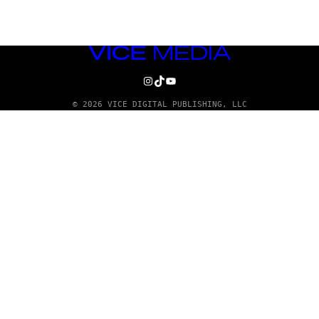
VICE
MEDIA
INSTAGRAM
TIKTOK
YOUTUBE
© 2026 VICE DIGITAL PUBLISHING, LLC