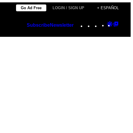
Go Ad Free
LOGIN / SIGN UP
+ ESPAÑOL
Instagram
TikTok
YouTube
Google
Googl
Subscribe
Newsletter
Discover
Top
Posts