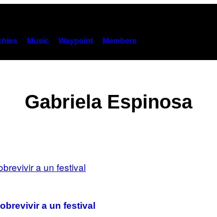
hies
Music
Waypoint
Members
Gabriela Espinosa
brevivir a un festival