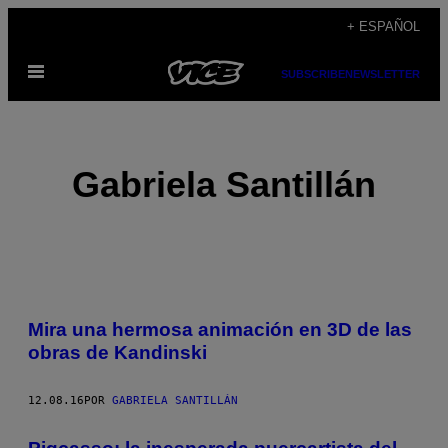
Saltar
+ ESPAÑOL
al
Abrir
contenido
SUBSCRIBE
NEWSLETTER
Menú
Gabriela Santillán
POSTS
Mira una hermosa animación en 3D de las
BY
obras de Kandinski
THIS
12.08.16
POR
GABRIELA SANTILLÁN
AUTHOR