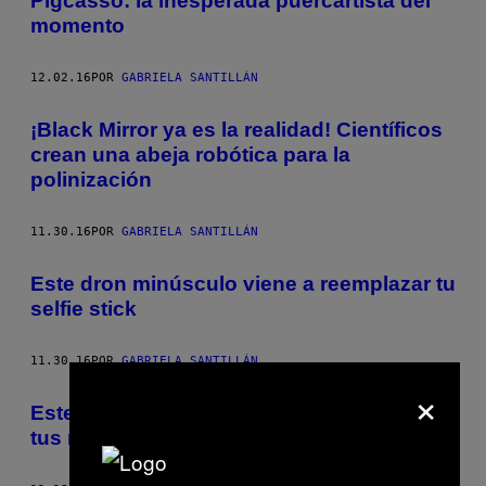
Pigcasso: la inesperada puercartista del
momento
12.02.16
POR
GABRIELA SANTILLÁN
¡Black Mirror ya es la realidad! Científicos
crean una abeja robótica para la
polinización
11.30.16
POR
GABRIELA SANTILLÁN
Este dron minúsculo viene a reemplazar tu
selfie stick
11.30.16
POR
GABRIELA SANTILLÁN
×
Este corto de Pixar te enseñará a superar
tus miedos