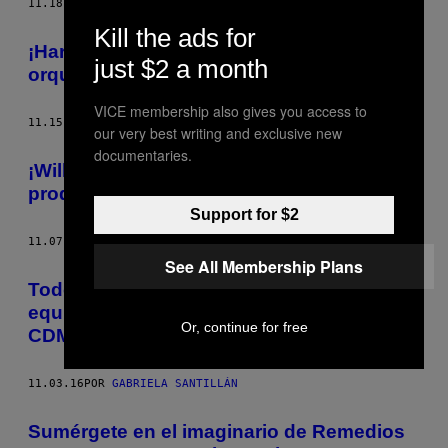
11.18.16
POR
GABRIELA SANTILLÁN
Kill the ads for
¡Harry Potter llega a México con una
just $2 a month
orquesta en vivo!
VICE membership also gives you access to
11.15.16
POR
GABRIELA SANTILLÁN
our very best writing and exclusive new
documentaries.
¡Willy Wonka regresa para otra
producción!
Support for $2
11.07.16
POR
GABRIELA SANTILLÁN
See All Membership Plans
Todo lo que sabemos sobre la agresión al
equipo de filmación de Cuarón en la
Or, continue for free
CDMX
11.03.16
POR
GABRIELA SANTILLÁN
Sumérgete en el imaginario de Remedios