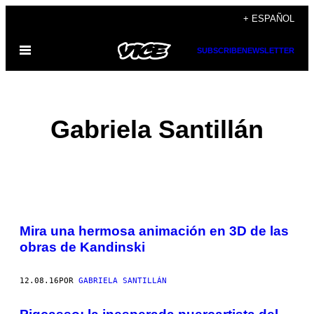
Saltar
+ ESPAÑOL
al
Abrir
SUBSCRIBE
NEWSLETTER
contenido
Menú
Gabriela Santillán
POSTS
Mira una hermosa animación en 3D de las
BY
obras de Kandinski
THIS
12.08.16
POR
GABRIELA SANTILLÁN
AUTHOR