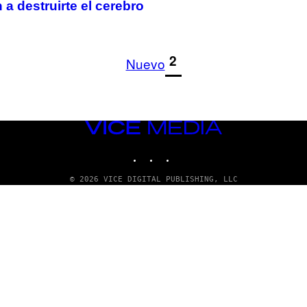
a destruirte el cerebro
1
2
Nuevo
VICE
MEDIA
INSTAGRAM
TIKTOK
YOUTUBE
© 2026 VICE DIGITAL PUBLISHING, LLC