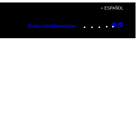
+ ESPAÑOL
Instagram
TikTok
YouTube
Google
Googl
Subscribe
Newsletter
Discover
Top
Posts