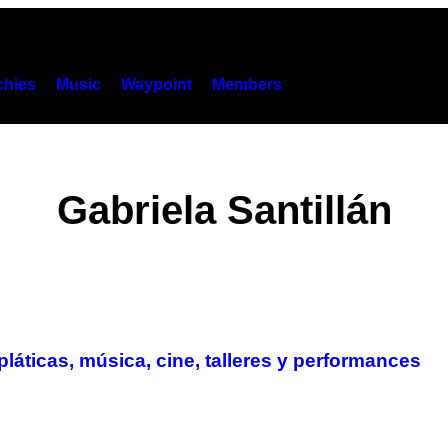
hies
Music
Waypoint
Members
Gabriela Santillán
áticas, música, cine, talleres y performances