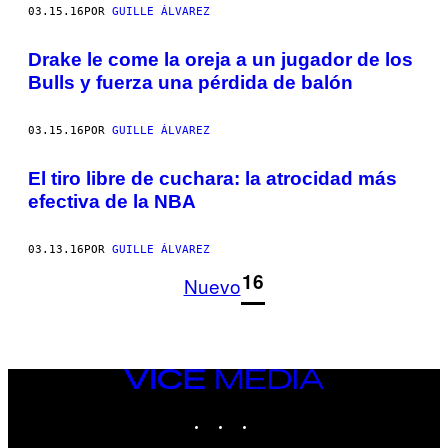
03.15.16
POR
GUILLE ÁLVAREZ
Drake le come la oreja a un jugador de los
Bulls y fuerza una pérdida de balón
03.15.16
POR
GUILLE ÁLVAREZ
El tiro libre de cuchara: la atrocidad más
efectiva de la NBA
03.13.16
POR
GUILLE ÁLVAREZ
1
16
Nuevo
VICE
MEDIA
INSTAGRAM
TIKTOK
YOUTUBE