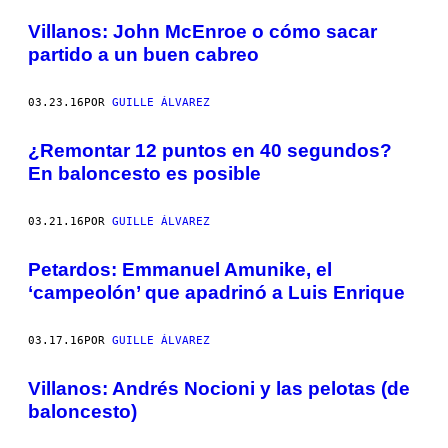
POSTS
Villanos: John McEnroe o cómo sacar
BY
partido a un buen cabreo
THIS
03.23.16
POR
GUILLE ÁLVAREZ
AUTHOR
¿Remontar 12 puntos en 40 segundos?
En baloncesto es posible
03.21.16
POR
GUILLE ÁLVAREZ
Petardos: Emmanuel Amunike, el
‘campeolón’ que apadrinó a Luis Enrique
03.17.16
POR
GUILLE ÁLVAREZ
​Villanos: Andrés Nocioni y las pelotas (de
baloncesto)