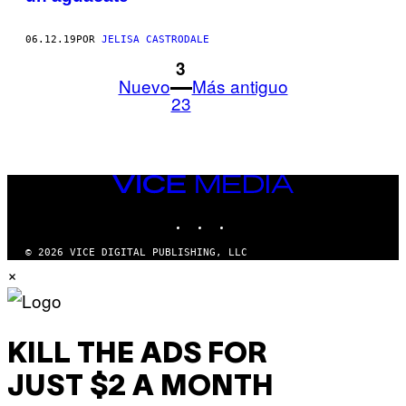
06.12.19
POR
JELISA CASTRODALE
1
3
Nuevo
Más antiguo
23
VICE
MEDIA
INSTAGRAM
TIKTOK
YOUTUBE
© 2026 VICE DIGITAL PUBLISHING, LLC
×
KILL THE ADS FOR
JUST $2 A MONTH