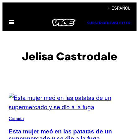
Saltar
+ ESPAÑOL
al
Abrir
contenido
SUBSCRIBE
NEWSLETTER
Menú
Jelisa Castrodale
POSTS
BY
THIS
Comida
AUTHOR
Esta mujer meó en las patatas de un
supermercado y se dio a la fuga