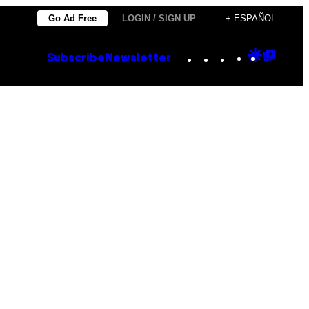
Go Ad Free
LOGIN / SIGN UP
+ ESPAÑOL
Instagram
TikTok
YouTube
Google
Goog
Subscribe
Newsletter
Discove
Top
Posts