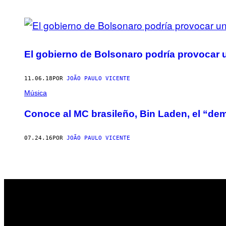
POSTS
BY
El gobierno de Bolsonaro podría provocar u
THIS
AUTHOR
11.06.18
POR
JOÃO PAULO VICENTE
Música
Conoce al MC brasileño, Bin Laden, el “dem
07.24.16
POR
JOÃO PAULO VICENTE