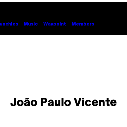
unchies
Music
Waypoint
Members
João Paulo Vicente