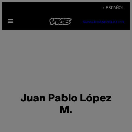
Saltar
+ ESPAÑOL
al
Abrir
contenido
SUBSCRIBE
NEWSLETTER
Menú
Juan Pablo López
M.