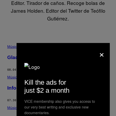
Editor. Tirador de caños. Recoge bolas de
James Holden. Editor del Twitter de Teófilo
Gutiérrez.
POSTS
Música
×
BY
Gladkazuka: entre silencios y misterios
THIS
08.04.15
POR
JUAN PABLO LÓPEZ M.
AUTHOR
Música
Kill the ads for
Infografía: pasta negra colombiana
just $2 a month
VICE membership also gives you access to
07.30.15
POR
JUAN PABLO LÓPEZ M.
our very best writing and exclusive new
Música
documentaries.