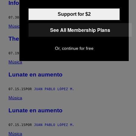
Infografía: pasta negra colombiana
Support for $2
07.30.15
POR
JUAN PABLO LÓPEZ M.
Música
See All Membership Plans
The Drifter estuvo a la deriva por Colombia
Or, continue for free
07.19.15
POR
JUAN PABLO LÓPEZ M.
Música
Lunate en aumento
07.15.15
POR
JUAN PABLO LÓPEZ M.
Música
Lunate en aumento
07.15.15
POR
JUAN PABLO LÓPEZ M.
Música