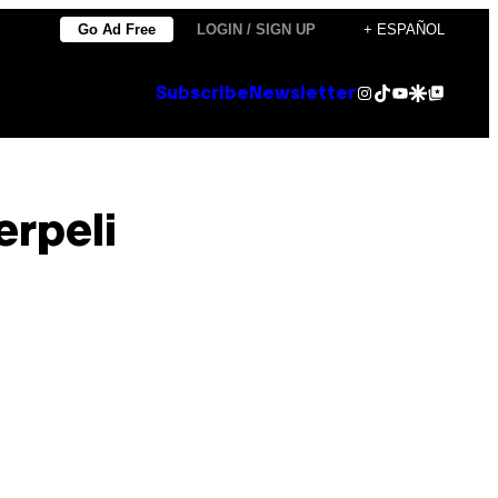
Go Ad Free
LOGIN / SIGN UP
+ ESPAÑOL
Instagram
TikTok
YouTube
Google Discover
Google Top Posts
Subscribe
Newsletter
erpeli