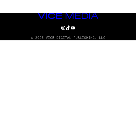
VICE
MEDIA
INSTAGRAM
TIKTOK
YOUTUBE
© 2026 VICE DIGITAL PUBLISHING, LLC