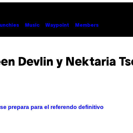
unchies
Music
Waypoint
Members
en Devlin y Nektaria Ts
e prepara para el referendo definitivo