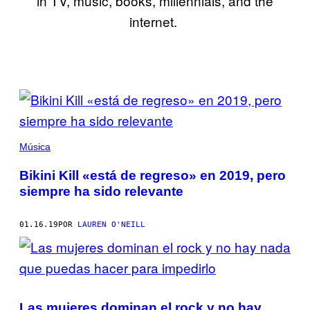
in TV, music, books, millennials, and the
internet.
POSTS
BY
THIS
Música
AUTHOR
Bikini Kill «está de regreso» en 2019, pero
siempre ha sido relevante
01.16.19
POR
LAUREN O'NEILL
Las mujeres dominan el rock y no hay