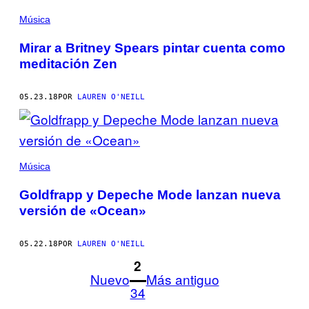
Música
Mirar a Britney Spears pintar cuenta como
meditación Zen
05.23.18
POR
LAUREN O'NEILL
Música
Goldfrapp y Depeche Mode lanzan nueva
versión de «Ocean»
05.22.18
POR
LAUREN O'NEILL
1
2
Nuevo
Más antiguo
34