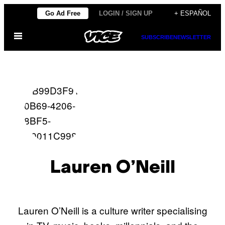
Saltar
Go Ad Free
LOGIN / SIGN UP
+ ESPAÑOL
al
Abrir
contenido
SUBSCRIBE
NEWSLETTER
Menú
Lauren O’Neill
Lauren O’Neill is a culture writer specialising