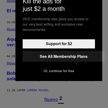
Kill the ads for
Música
just $2 a month
El reggaetón también es para los nerds
VICE membership also gives you access to
10.09.15
POR
RAQUEL MISERACHI
AND
LORENA MIGUEL
our very best writing and exclusive new
documentaries.
Música
Aquí está el video que siempre quisiste
Support for $2
ver: este es Stephen Hawking cantando
See All Membership Plans
04.20.15
POR
LORENA MIGUEL
Música
Or, continue for free
Bob Dylan dio un show privado para una
sola persona (y estuvo muy incómodo)
11.26.14
POR
LORENA MIGUEL
1
2
Nuevo