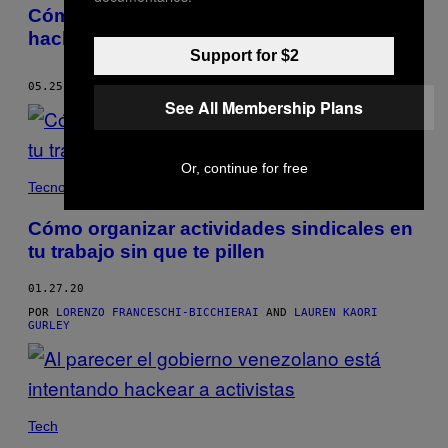
Cómo llegó el nuevo iOS a manos de
hackers meses antes de su lanzamiento
Support for $2
05.25.20
POR
LORENZO FRANCESCHI-BICCHIERAI
See All Membership Plans
Or, continue for free
Tecnología
Cómo organizar actividades sindicales en
tu trabajo sin que te pillen
01.27.20
POR
LORENZO FRANCESCHI-BICCHIERAI
AND
LAUREN KAORI
GURLEY
Tech