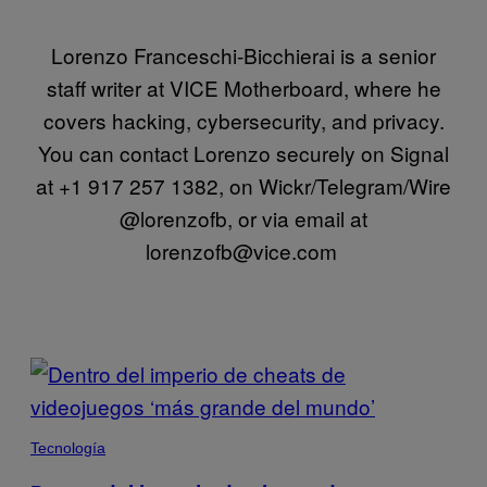
Lorenzo Franceschi-Bicchierai is a senior
staff writer at VICE Motherboard, where he
covers hacking, cybersecurity, and privacy.
You can contact Lorenzo securely on Signal
at +1 917 257 1382, on Wickr/Telegram/Wire
@lorenzofb, or via email at
lorenzofb@vice.com
POSTS
BY
THIS
Tecnología