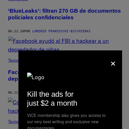
‘BlueLeaks’: filtran 270 GB de documentos
policiales confidenciales
06.22.20
POR
LORENZO FRANCESCHI-BICCHIERAI
×
Tecnología
Facebook ayudó al FBI a hackear a un
depredador de niñas
Kill the ads for
06.11.20
POR
LORENZO FRANCESCHI-BICCHIERAI
just $2 a month
VICE membership also gives you access to
our very best writing and exclusive new
Tecnología
documentaries.