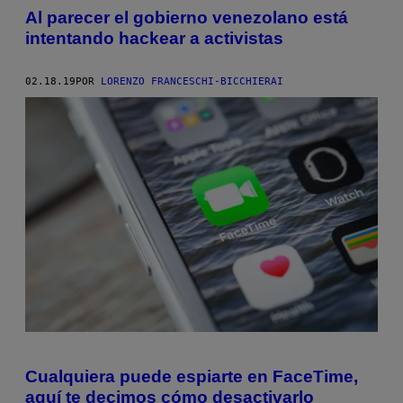
Al parecer el gobierno venezolano está
intentando hackear a activistas
02.18.19
POR
LORENZO FRANCESCHI-BICCHIERAI
Cualquiera puede espiarte en FaceTime,
aquí te decimos cómo desactivarlo