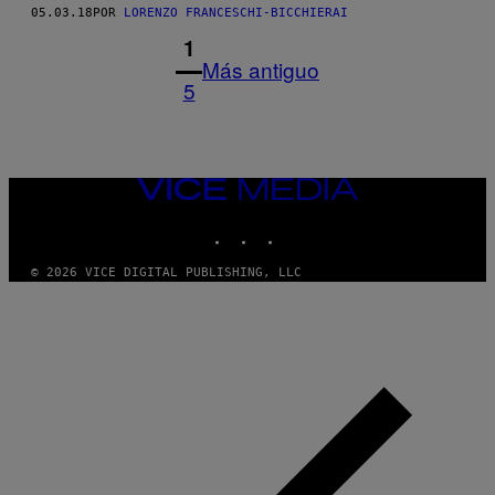
05.03.18
POR
LORENZO FRANCESCHI-BICCHIERAI
1
Más antiguo
5
VICE
MEDIA
INSTAGRAM
TIKTOK
YOUTUBE
© 2026 VICE DIGITAL PUBLISHING, LLC