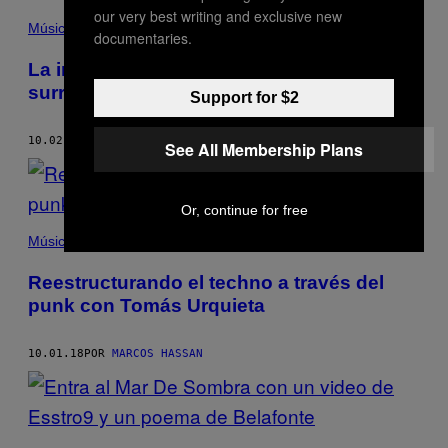
our very best writing and exclusive new
Música
documentaries.
La insurrección en las realidades
surrealistas de Exploded View
Support for $2
10.02.18
POR
MARCOS HASSAN
See All Membership Plans
Or, continue for free
Música
Reestructurando el techno a través del
punk con Tomás Urquieta
10.01.18
POR
MARCOS HASSAN