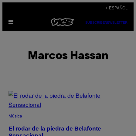
Saltar
+ ESPAÑOL
al
Abrir
contenido
SUBSCRIBE
NEWSLETTER
Menú
Marcos Hassan
POSTS
BY
THIS
Música
AUTHOR
El rodar de la piedra de Belafonte
Sensacional