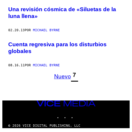
POSTS
Una revisión cósmica de «Siluetas de la
BY
luna llena»
THIS
02.20.13
POR
MICHAEL BYRNE
AUTHOR
Cuenta regresiva para los disturbios
globales
08.16.11
POR
MICHAEL BYRNE
1
7
Nuevo
VICE
MEDIA
INSTAGRAM
TIKTOK
YOUTUBE
© 2026 VICE DIGITAL PUBLISHING, LLC