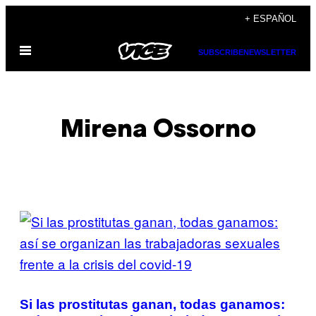
Saltar
+ ESPAÑOL
al
Abrir
contenido
SUBSCRIBE
NEWSLETTER
Menú
Mirena Ossorno
POSTS
BY
THIS
AUTHOR
Si las prostitutas ganan, todas ganamos: