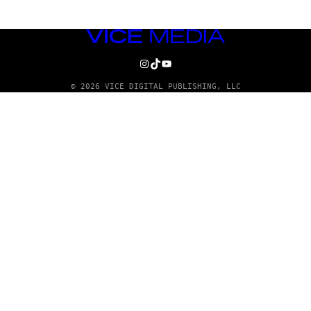
VICE
MEDIA
INSTAGRAM
TIKTOK
YOUTUBE
© 2026 VICE DIGITAL PUBLISHING, LLC