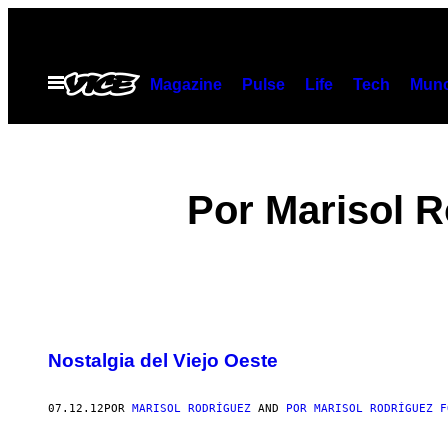
Saltar
al
contenido
Abrir
Magazine
Pulse
Life
Tech
Munc
Menú
Por Marisol R
POSTS
Nostalgia del Viejo Oeste
BY
THIS
07.12.12
POR
MARISOL RODRÍGUEZ
AND
POR MARISOL RODRÍGUEZ F