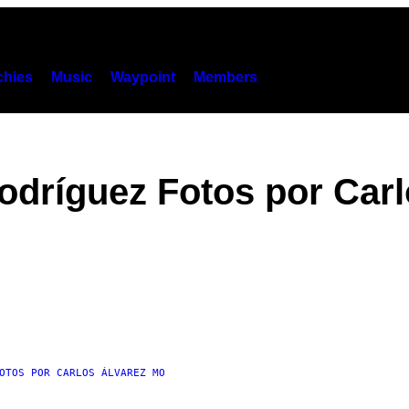
hies
Music
Waypoint
Members
odríguez Fotos por Car
OTOS POR CARLOS ÁLVAREZ MO