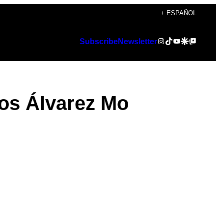
+ ESPAÑOL
Instagram
TikTok
YouTube
Google Discover
Google Top Posts
Subscribe
Newsletter
los Álvarez Mo