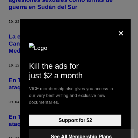
guerra en Sudán del Sur
10.22.14
POR
SAMUEL OAKFORD
×
La expansión que Egipto quiere hacer del
Canal del Suez puede arruinar el Mar
Mediterráneo
Kill the ads for
10.15.14
POR
SAMUEL OAKFORD
just $2 a month
En Tanzania se están disparando los
ataques contra albinos
VICE membership also gives you access to
our very best writing and exclusive new
documentaries.
09.04.14
POR
SAMUEL OAKFORD
En Tanzania se están disparando los
Support for $2
ataques contra los albinos
See All Membership Plans