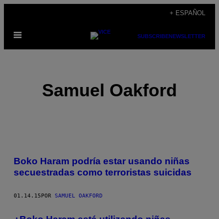
Saltar
+ ESPAÑOL
al
Abrir
contenido
SUBSCRIBE
NEWSLETTER
Menú
Samuel Oakford
POSTS
Boko Haram podría estar usando niñas
BY
secuestradas como terroristas suicidas
THIS
01.14.15
POR
SAMUEL OAKFORD
AUTHOR