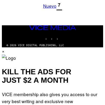
1
7
Nuevo
VICE
MEDIA
INSTAGRAM
TIKTOK
YOUTUBE
© 2026 VICE DIGITAL PUBLISHING, LLC
×
KILL THE ADS FOR
JUST $2 A MONTH
VICE membership also gives you access to our
very best writing and exclusive new