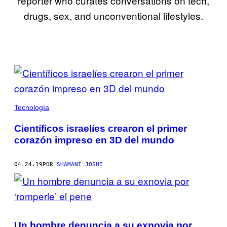
reporter who curates conversations on tech,
drugs, sex, and unconventional lifestyles.
POSTS
BY
THIS
Tecnología
AUTHOR
Científicos israelíes crearon el primer
corazón impreso en 3D del mundo
04.24.19
POR
SHAMANI JOSHI
Un hombre denuncia a su exnovia por