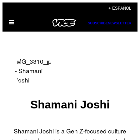
Saltar
+ ESPAÑOL
al
Abrir
contenido
SUBSCRIBE
NEWSLETTER
Menú
Shamani Joshi
Shamani Joshi is a Gen Z-focused culture