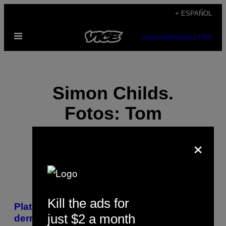
Saltar
+ ESPAÑOL
al
Abrir
contenido
SUBSCRIBE
NEWSLETTER
Menú
Simon Childs.
Fotos: Tom
Johnson
×
POSTS
Kill the ads for
Platicamos con los activistas que
BY
just $2 a month
derramararon cemento en las púas