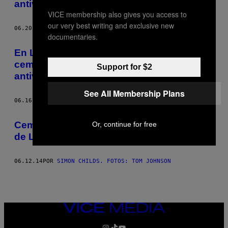
antivagabundos
THIS
VICE membership also gives you access to
AUTHOR
our very best writing and exclusive new
06.20.14
POR
SIMON CHILDS. FOTOS: TOM JOHNSON
documentaries.
En Londres, activistas derramaron
cemento sobre superficies con púas
Support for $2
antivagabundos
See All Membership Plans
06.16.14
POR
SIMON CHILDS. FOTOS: TOM JOHNSON
Cemento contra los pinchos antindigentes
Or, continue for free
de Londres
06.12.14
POR
SIMON CHILDS. FOTOS: TOM JOHNSON
VICE
MEDIA
INSTAGRAM
TIKTOK
YOUTUBE