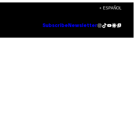
+ ESPAÑOL
Instagram
TikTok
YouTube
Google Discover
Google Top Posts
Subscribe
Newsletter