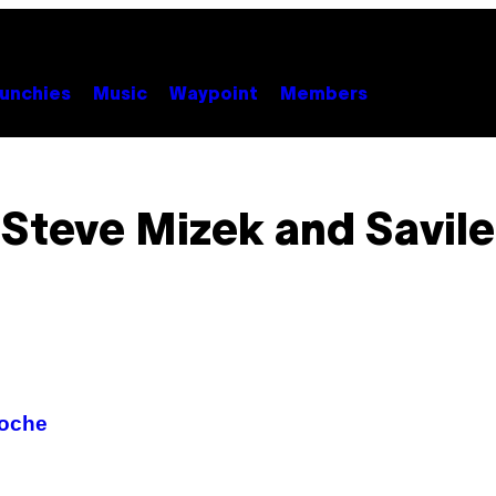
unchies
Music
Waypoint
Members
Steve Mizek and Savile
noche