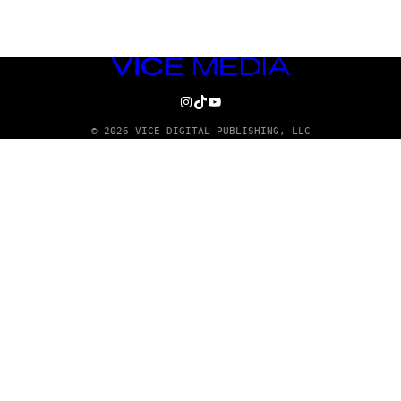
VICE
MEDIA
INSTAGRAM
TIKTOK
YOUTUBE
© 2026 VICE DIGITAL PUBLISHING, LLC