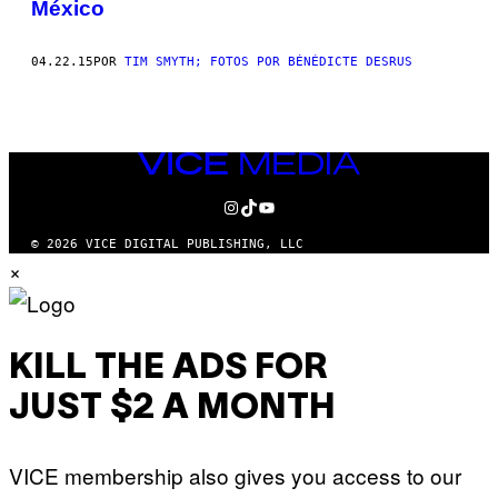
México
THIS
AUTHOR
04.22.15
POR
TIM SMYTH; FOTOS POR BÉNÉDICTE DESRUS
VICE
MEDIA
INSTAGRAM
TIKTOK
YOUTUBE
© 2026 VICE DIGITAL PUBLISHING, LLC
×
KILL THE ADS FOR
JUST $2 A MONTH
VICE membership also gives you access to our