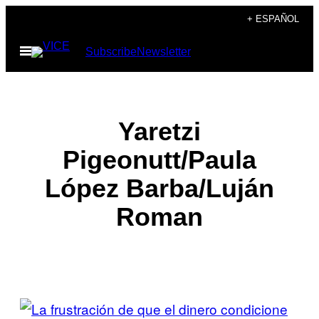
Saltar
+ ESPAÑOL
al
Abrir
Subscribe
Newsletter
contenido
Menú
Yaretzi
Pigeonutt/Paula
López Barba/Luján
Roman
POSTS