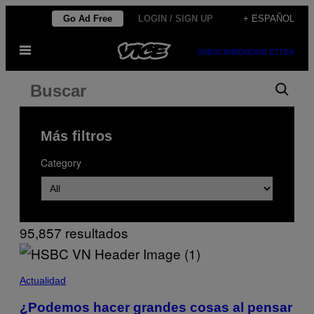
Saltar
Go Ad Free
LOGIN / SIGN UP
+ ESPAÑOL
al
Abrir
contenido
SUBSCRIBE
NEWSLETTER
Menú
Resultados
Buscar
de
búsqueda
Más filtros
de:
Category
«»
95,857 resultados
Actualidad
¿Podemos hacer grandes cosas al pensar