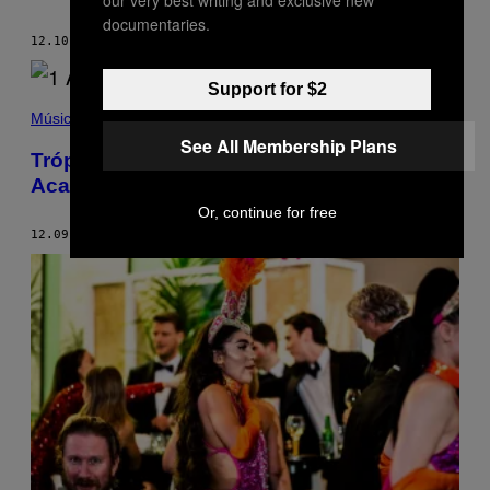
our very best writing and exclusive new
documentaries.
12.10.21
POR
SAMANTHA COLE
Support for $2
Música
See All Membership Plans
Trópico 2021: De vuelta al paraíso en
Acapulco
Or, continue for free
12.09.21
POR
CYNTHIA SALAZAR