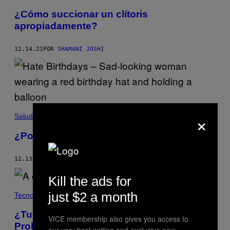
¿Cómo succionar un clítoris
apropiadamente?
12.14.21
POR
SHAMANI JOSHI
×
Salud
¿Por qué odias celebrar tu cumpleaños?
12.13.21
POR
VINCENZO LIGRESTI
Kill the ads for
just $2 a month
Tecnología
¿Tu gato es un psicópata?
VICE membership also gives you access to
Probablemente, dicen los investigadores