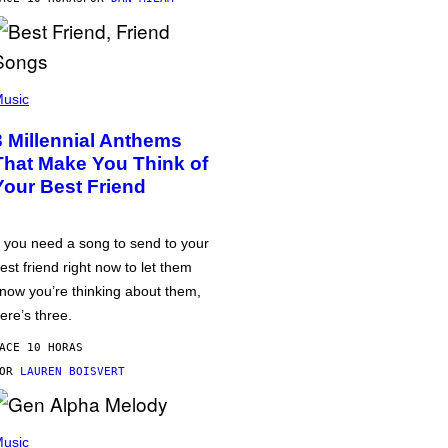
usic
3 Millennial Anthems
That Make You Think of
Your Best Friend
f you need a song to send to your
est friend right now to let them
now you’re thinking about them,
ere’s three.
ACE 10 HORAS
POR
LAUREN BOISVERT
usic