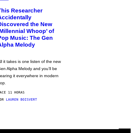
This Researcher
Accidentally
Discovered the New
‘Millennial Whoop’ of
Pop Music: The Gen
Alpha Melody
ll it takes is one listen of the new
en Alpha Melody and you’ll be
earing it everywhere in modern
op.
ACE 11 HORAS
POR
LAUREN BOISVERT