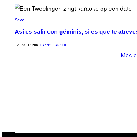
Sexo
Así es salir con géminis, si es que te atreve
12.28.18
POR
DANNY LARKIN
Más a