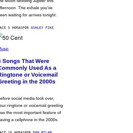
he Moon sextiling Jupiter this
fternoon. The exhale you’ve
een waiting for arrives tonight.
ACE 5 HORAS
POR
ASHLEY FIKE
usic
3 Songs That Were
Commonly Used As a
Ringtone or Voicemail
Greeting in the 2000s
efore social media took over,
our ringtone or voicemail greeting
as the most important feature of
aving a cellphone in the 2000s.
ACE 10 HORAS
POR
DAN MILAM