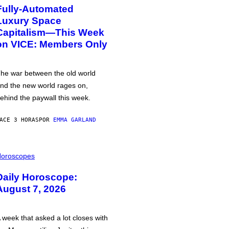
Fully-Automated
Luxury Space
Capitalism—This Week
on VICE: Members Only
he war between the old world
nd the new world rages on,
ehind the paywall this week.
ACE 3 HORAS
POR
EMMA GARLAND
oroscopes
Daily Horoscope:
August 7, 2026
 week that asked a lot closes with