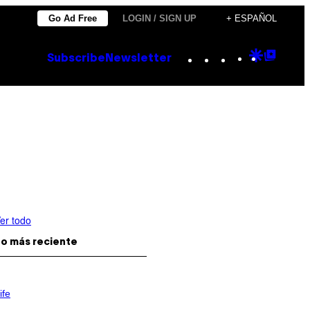
Go Ad Free
LOGIN / SIGN UP
+ ESPAÑOL
Instagram
TikTok
YouTube
Google
Goog
Subscribe
Newsletter
Discove
Top
Posts
er todo
o más reciente
ife