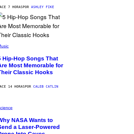
ACE 7 HORAS
POR
ASHLEY FIKE
usic
5 Hip-Hop Songs That
Are Most Memorable for
Their Classic Hooks
ACE 14 HORAS
POR
CALEB CATLIN
cience
Why NASA Wants to
Send a Laser-Powered
Drone Into Caves