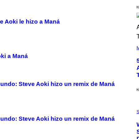
Y
H
R
E
E
ve Aoki le hizo a Maná
S
A
(
P
M
H
oki a Maná
O
T
O
B
Y
S
mundo: Steve Aoki hizo un remix de Maná
T
E
H
V
E
G
P
R
H
S
A
O
N
mundo: Steve Aoki hizo un remix de Maná
T
I
O
T
:
Z
N
/