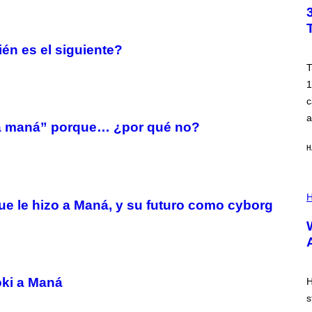
T
O
B
Y
T
én es el siguiente?
I
M
T
R
1
O
N
c
E
a
Y
a maná” porque… ¿por qué no?
/
G
H
E
T
T
Y
I
I
L
H
M
ue le hizo a Maná, y su futuro como cyborg
L
A
U
G
S
E
T
S
R
A
T
I
oki a Maná
H
O
s
N
B