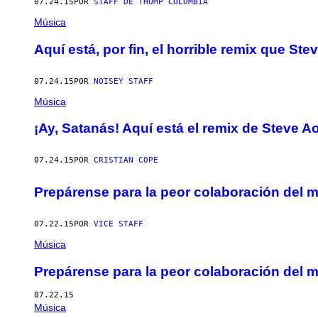
07.24.15
POR
STAFF DE THUMP COLOMBIA
Música
Aquí está, por fin, el horrible remix que Ste
07.24.15
POR
NOISEY STAFF
Música
¡Ay, Satanás! Aquí está el remix de Steve A
07.24.15
POR
CRISTIAN COPE
Prepárense para la peor colaboración del 
07.22.15
POR
VICE STAFF
Música
Prepárense para la peor colaboración del 
07.22.15
Música