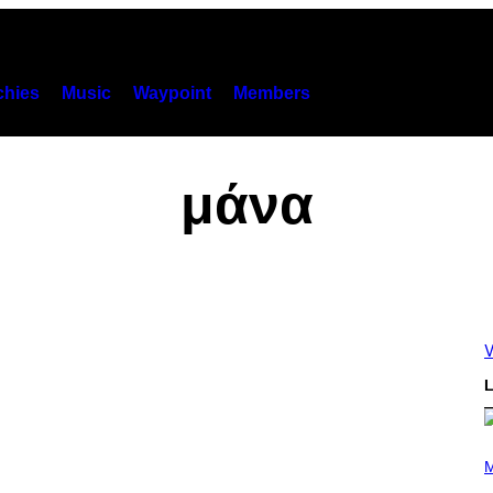
hies
Music
Waypoint
Members
μάνα
V
L
P
H
M
O