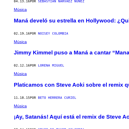
04.13.16
POR
SEBASTIÁN NARVÁEZ NÚÑEZ
Música
Maná develó su estrella en Hollywood: ¿Qui
02.19.16
POR
NOISEY COLOMBIA
Música
Jimmy Kimmel puso a Maná a cantar “Man
02.12.16
POR
LORENA MIGUEL
Música
Platicamos con Steve Aoki sobre el remix q
11.18.15
POR
BETO HERRERA CURIEL
Música
¡Ay, Satanás! Aquí está el remix de Steve A