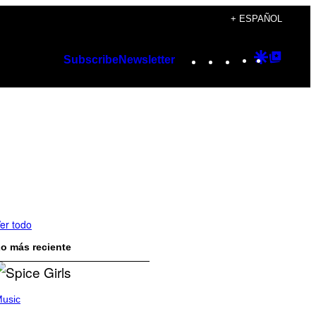
+ ESPAÑOL
Instagram
TikTok
YouTube
Google
Googl
Subscribe
Newsletter
Discover
Top
Posts
er todo
o más reciente
usic