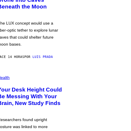
Beneath the Moon
he LUX concept would use a
iber-optic tether to explore lunar
aves that could shelter future
oon bases.
ACE 14 HORAS
POR
LUIS PRADA
ealth
Your Desk Height Could
Be Messing With Your
Brain, New Study Finds
esearchers found upright
osture was linked to more