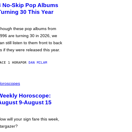
3 No-Skip Pop Albums
Turning 30 This Year
hough these pop albums from
996 are turning 30 in 2026, we
an still listen to them front to back
s if they were released this year.
ACE 1 HORA
POR
DAN MILAM
oroscopes
Weekly Horoscope:
August 9-August 15
ow will your sign fare this week,
targazer?