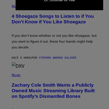
Or, continue for free
P
G
H
Music
E
O
T
T
T
4 Shoegaze Songs to Listen to if You
O
Y
B
I
Don’t Know if You Like Shoegaze
Y
M
S
A
C
G
O
If you don’t know whether or not you like shoegaze, but
E
T
S
you want to figure it out, these four bands might help
T
L
you decide.
E
G
A
HACE 9 HORAS
POR
STEPHEN ANDREW GALIHER
T
O
/
(
G
P
Music
E
H
T
O
T
Zachary Cole Smith Wants a Publicly
T
Y
O
I
Owned Music Streaming Library Built
B
M
on Spotify’s Dismantled Bones
Y
A
R
G
O
E
B
S