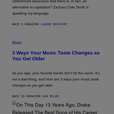
Determined assurance that there is, in fact, an
E
R
alternative to capitalism? Zachary Cole Smith is
T
speaking my language.
O
P
A
HACE 9 HORAS
POR
LAUREN BOISVERT
N
U
C
C
P
I
H
Music
–
O
C
T
O
3 Ways Your Music Taste Changes as
O
R
I
You Get Older
B
L
I
L
S
U
/
S
As you age, your favorite bands don’t hit the same. It’s
C
T
O
not a bad thing, and here are 3 ways your music taste
R
R
A
changes as you get older.
B
T
I
I
S
O
HACE 10 HORAS
POR
DAN MILAM
V
N
I
B
A
Y
G
I
E