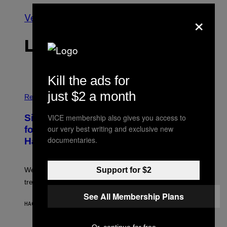
×
Ver todo
LO MÁS RECIENTE
Kill the ads for
P
just $2 a month
H
Relationships
O
T
VICE membership also gives you access to
Singles Are Ditching Expensive Dates
O
:
our very best writing and exclusive new
for ‘Infladating,’ and a Dating Expert
P
documentaries.
Has Thoughts
I
X
E
L
Support for $2
We’re all struggling so much that we combined a dating
S
E
trend with a financial wellness trend.
F
See All Membership Plans
F
E
HACE 32 MINUTOS
POR
SAMMI CARAMELA
C
T
/