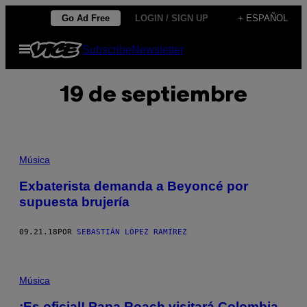
Saltar
Go Ad Free
LOGIN / SIGN UP
+ ESPAÑOL
al
Abrir
Subscribe
Newsletter
contenido
Menú
19 de septiembre
Música
Exbaterista demanda a Beyoncé por
supuesta brujería
09.21.18
POR
SEBASTIÁN LÓPEZ RAMÍREZ
Música
¡Es oficial! Papa Roach visitará Colombia