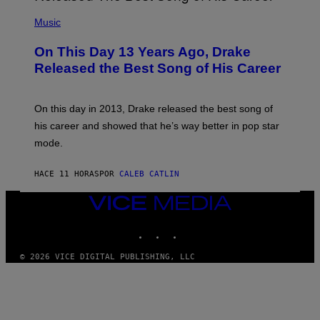
A
T
(
N
T
P
Music
W
Y
H
A
I
O
L
On This Day 13 Years Ago, Drake
M
T
D
A
O
I
Released the Best Song of His Career
G
B
E
E
Y
/
S
G
G
)
A
E
On this day in 2013, Drake released the best song of
R
T
his career and showed that he’s way better in pop star
Y
T
G
Y
mode.
E
I
R
M
S
A
HACE 11 HORAS
POR
CALEB CATLIN
H
G
O
E
VICE
F
S
F
MEDIA
/
INSTAGRAM
TIKTOK
YOUTUBE
W
I
R
© 2026 VICE DIGITAL PUBLISHING, LLC
E
I
M
A
G