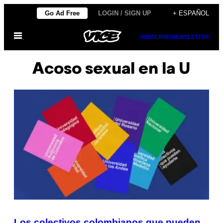
Saltar
Go Ad Free
LOGIN / SIGN UP
+ ESPAÑOL
al
Abrir
contenido
SUBSCRIBE
NEWSLETTER
Menú
Acoso sexual en la U
Los colectivos colombianos que pueden