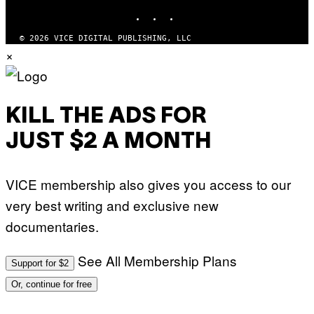
E
INSTAGRAM
TIKTOK
YOUTUBE
S
T
U
© 2026 VICE DIGITAL PUBLISHING, LLC
D
×
I
O
S
KILL THE ADS FOR
JUST $2 A MONTH
VICE membership also gives you access to our
very best writing and exclusive new
documentaries.
See All Membership Plans
Support for $2
Or, continue for free