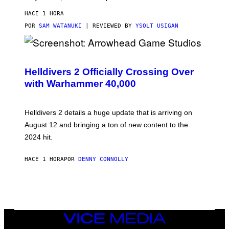
HACE 1 HORA
POR
SAM WATANUKI
| REVIEWED BY
YSOLT USIGAN
S
C
R
Helldivers 2 Officially Crossing Over
E
with Warhammer 40,000
E
N
S
H
Helldivers 2 details a huge update that is arriving on
O
T
August 12 and bringing a ton of new content to the
:
2024 hit.
A
R
R
HACE 1 HORA
POR
DENNY CONNOLLY
O
W
H
E
A
D
G
A
VICE
M
MEDIA