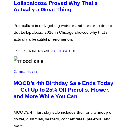
O
Lollapalooza Proved Why That’s
R
V
N
Actually a Great Thing
I
S
A
)
T
-
Pop culture is only getting weirder and harder to define.
M
O
But Lollapalooza 2026 in Chicago showed why that’s
B
actually a beautiful phenomenon.
I
L
E
HACE 48 MINUTOS
POR
CALEB CATLIN
)
C
O
Cannabis via
U
R
MOOD’s 4th Birthday Sale Ends Today
T
E
— Get Up to 25% Off Prerolls, Flower,
S
and More While You Can
Y
O
F
M
MOOD’s 4th birthday sale includes their entire lineup of
O
O
flower, gummies, seltzers, concentrates, pre-rolls, and
D
more.