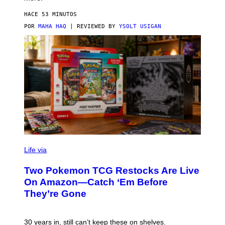
HACE 53 MINUTOS
POR
MAHA HAQ
| REVIEWED BY
YSOLT USIGAN
Life via
Two Pokemon TCG Restocks Are Live
On Amazon—Catch ‘Em Before
They’re Gone
30 years in, still can’t keep these on shelves.