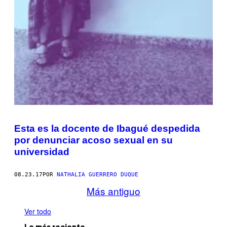
Esta es la docente de Ibagué despedida
por denunciar acoso sexual en su
universidad
08.23.17
POR
NATHALIA GUERRERO DUQUE
Más antiguo
Ver todo