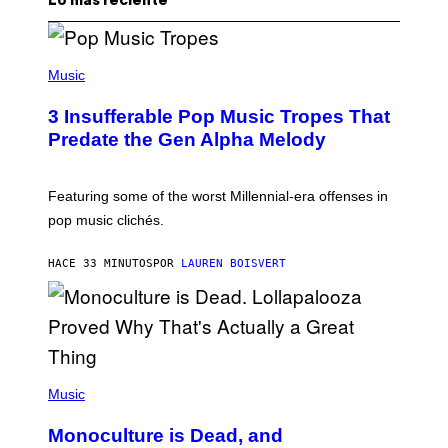
Lo más reciente
(
P
Music
H
O
3 Insufferable Pop Music Tropes That
T
O
Predate the Gen Alpha Melody
B
Y
M
A
Featuring some of the worst Millennial-era offenses in
R
pop music clichés.
C
B
R
HACE 33 MINUTOS
POR
LAUREN BOISVERT
O
U
S
S
E
L
Y
/
(
R
P
Music
E
H
D
O
Monoculture is Dead, and
F
T
E