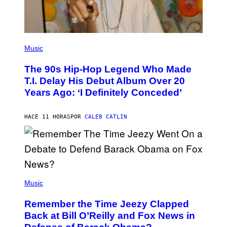
(
P
Music
H
O
The 90s Hip-Hop Legend Who Made
T
O
T.I. Delay His Debut Album Over 20
B
Years Ago: ‘I Definitely Conceded’
Y
J
O
H
HACE 11 HORAS
POR
CALEB CATLIN
N
N
Y
N
U
N
E
(
Z
P
Music
/
H
W
O
I
Remember the Time Jeezy Clapped
T
R
O
Back at Bill O’Reilly and Fox News in
E
B
I