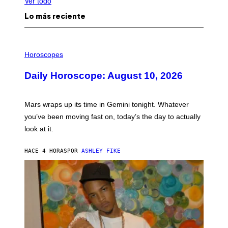
Ver todo
Lo más reciente
I
L
Horoscopes
L
U
Daily Horoscope: August 10, 2026
S
T
R
A
Mars wraps up its time in Gemini tonight. Whatever
T
I
you’ve been moving fast on, today’s the day to actually
O
look at it.
N
B
Y
HACE 4 HORAS
POR
ASHLEY FIKE
R
E
E
S
A
.