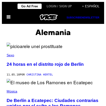
Saltar
Go Ad Free
LOGIN / SIGN UP
+ ESPAÑOL
al
Abrir
contenido
SUBSCRIBE
NEWSLETTER
Menú
Alemania
Sexo
24 horas en el distrito rojo de Berlín
11.05.18
POR
CHRISTINA HERTEL
Música
De Berlín a Ecatepec: Ciudades contrarias
unidas por el culto a los Ramones