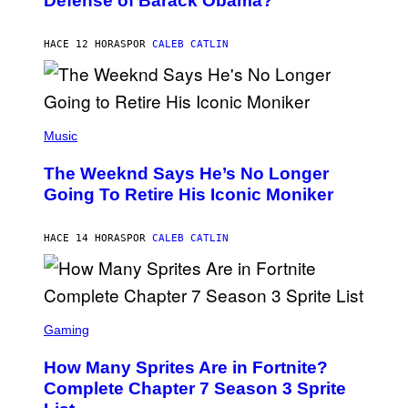
Defense of Barack Obama?
Y
M
T
A
I
G
M
HACE 12 HORAS
POR
CALEB CATLIN
E
M
)
O
S
E
N
(
F
P
Music
E
H
L
O
D
The Weeknd Says He’s No Longer
T
E
O
Going To Retire His Iconic Moniker
R
B
/
Y
G
P
E
HACE 14 HORAS
POR
CALEB CATLIN
E
T
D
T
R
Y
O
I
B
M
E
S
A
C
C
G
Gaming
E
R
E
R
E
S
How Many Sprites Are in Fortnite?
R
E
)
A
N
Complete Chapter 7 Season 3 Sprite
/
S
G