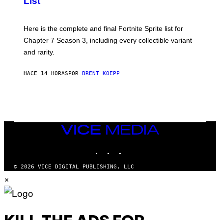
List
H
E
O
T
T
T
:
Here is the complete and final Fortnite Sprite list for
Y
E
I
P
Chapter 7 Season 3, including every collectible variant
M
I
A
and rarity.
C
G
G
E
A
S
HACE 14 HORAS
POR
BRENT KOEPP
M
F
E
O
S
R
L
I
V
E
VICE
N
MEDIA
A
T
INSTAGRAM
TIKTOK
YOUTUBE
I
O
© 2026 VICE DIGITAL PUBLISHING, LLC
N
×
)